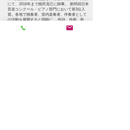
にて、2016年まで植田克己に師事。 第85回日本
音楽コンクール・ピアノ部門において第3位入
賞。各地で独奏者、室内楽奏者、伴奏者として
の活動を展開すると同時に、 作詩、作曲、歌
唱、文筆、脚本執筆なども行っている。 雁部一
浩氏(作曲家、ピアニスト)を代表とする「ピア
ノ芸術研究会」では、昔の偉大な巨匠たちが体
現し、次世代に伝えんとしていた真の芸術とし
てのピアノ奏法、響きの在り方の追求、復活、
伝承を求めて講師としても活動。2019年1月に
デビューアルバム「渡邊智道 バッハ＆ショパ
ン」をリリース。
https://www.tomomichiwatanabe.com/
​渡邊智道