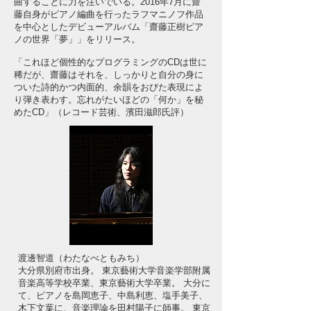
曲することに力を注いでいる。2016年7月に齋
藤自身がピアノ編曲を行ったラフマニノフ作品
を中心としたデビューアルバム「齋藤正樹ピア
ノの世界「夢」」をリリース。
「これほど個性的なプログラミングのCDは世に
稀だが、齋藤はそれを、しっかりと自分の身に
ついた詩的かつ内面的、余韻をおびた表現によ
り弾き表わす。忘れがたいほどの「何か」を秘
めたCD」（レコード芸術、濱田滋郎氏評）
渡邊智道（わたなべともみち）
大分県別府市出身。 東京藝術大学音楽学部附属
音楽高等学校卒業、東京藝術大学卒業。 大分に
て、ピアノを島岡恵子、中島利恵、塩手美子、
木下文葉に、音楽理論を田村陽子に師事。 東京