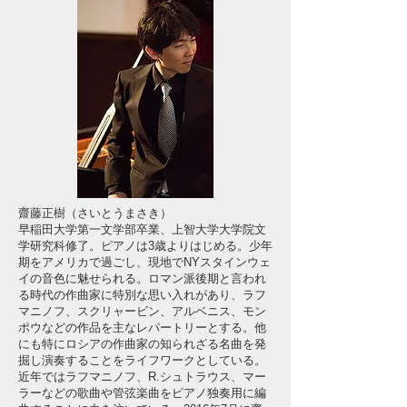
齋藤正樹（さいとうまさき）
早稲田大学第一文学部卒業、上智大学大学院文
学研究科修了。ピアノは3歳よりはじめる。少年
期をアメリカで過ごし、現地でNYスタインウェ
イの音色に魅せられる。ロマン派後期と言われ
る時代の作曲家に特別な思い入れがあり、ラフ
マニノフ、スクリャービン、アルベニス、モン
ポウなどの作品を主なレパートリーとする。他
にも特にロシアの作曲家の知られざる名曲を発
掘し演奏することをライフワークとしている。
近年ではラフマニノフ、R.シュトラウス、マー
ラーなどの歌曲や管弦楽曲をピアノ独奏用に編