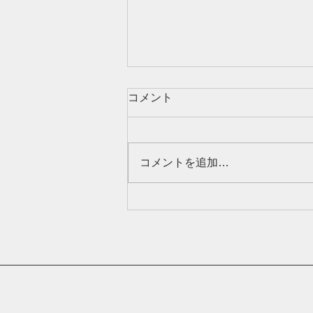
８月の休業日のお知らせ
コメント
８月８日（土）～８月１６日
（日）は 夏季休業日となりま
す。
コメントを追加…