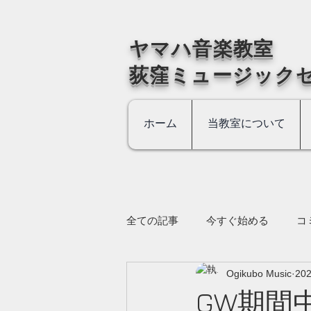
​ヤマハ音楽教室
荻窪ミュージック
ホーム
当教室について
全ての記事
今すぐ始める
コ
Ogikubo Music
20
GW期間