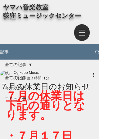
​ヤマハ音楽教室
荻窪ミュージックセンター
記事
全ての記事
Ogikubo Music
全ての記事
6月5日
読了時間: 1分
７月の休業日のお知らせ
今すぐ始める
７月の休業日は
コミュニティ
下記の通りとな
ります。
・７月１７日